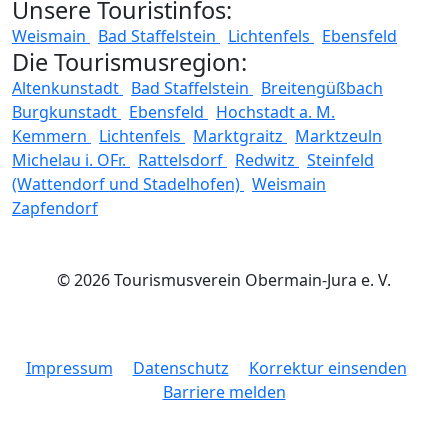
Unsere Touristinfos:
Weismain
Bad Staffelstein
Lichtenfels
Ebensfeld
Die Tourismusregion:
Altenkunstadt
Bad Staffelstein
Breitengüßbach
Burgkunstadt
Ebensfeld
Hochstadt a. M.
Kemmern
Lichtenfels
Marktgraitz
Marktzeuln
Michelau i. OFr.
Rattelsdorf
Redwitz
Steinfeld
(Wattendorf und Stadelhofen)
Weismain
Zapfendorf
© 2026 Tourismusverein Obermain-Jura e. V.
Impressum
Datenschutz
Korrektur einsenden
Barriere melden