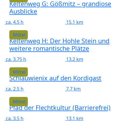
Keltenweg G: Gößmitz – grandiose
Ausblicke
ca. 4.5 h
15.1 km
Mittel
Keltenweg H: Der Hohle Stein und
weitere romantische Plätze
ca. 3.75 h
13.2 km
Mittel
Schlauwienix auf den Kordigast
ca. 2.5 h
7.7 km
Mittel
Pfad der Flechtkultur (Barrierefrei)
ca. 3.5 h
13.1 km