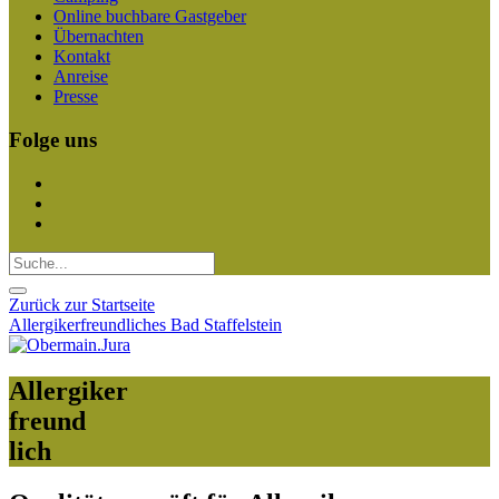
Online buchbare Gastgeber
Übernachten
Kontakt
Anreise
Presse
Folge uns
Zurück zur Startseite
Allergikerfreundliches Bad Staffelstein
Allergiker
freund
lich