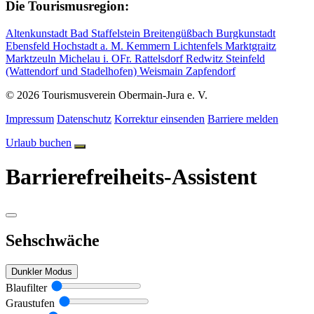
Die Tourismusregion:
Altenkunstadt
Bad Staffelstein
Breitengüßbach
Burgkunstadt
Ebensfeld
Hochstadt a. M.
Kemmern
Lichtenfels
Marktgraitz
Marktzeuln
Michelau i. OFr.
Rattelsdorf
Redwitz
Steinfeld
(Wattendorf und Stadelhofen)
Weismain
Zapfendorf
© 2026 Tourismusverein Obermain-Jura e. V.
Impressum
Datenschutz
Korrektur einsenden
Barriere melden
Urlaub buchen
Barrierefreiheits-Assistent
Sehschwäche
Dunkler Modus
Blaufilter
Graustufen