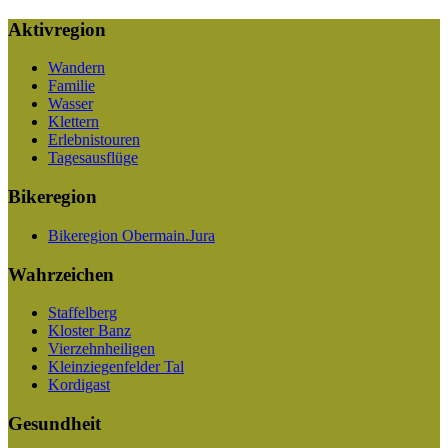
Aktivregion
Wandern
Familie
Wasser
Klettern
Erlebnistouren
Tagesausflüge
Bikeregion
Bikeregion Obermain.Jura
Wahrzeichen
Staffelberg
Kloster Banz
Vierzehnheiligen
Kleinziegenfelder Tal
Kordigast
Gesundheit