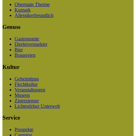
Obermain Therme
Kurpark
Allergikerfreundlich
Genuss
Gastronomie
Direktvermarkter
Bier
Brauereien
Kultur
Geheimtipps
Flechtkultur
Veranstaltungen
Museen
Zisterzienser
Lichtenfelser Unterwelt
Service
Prospekte
Camping