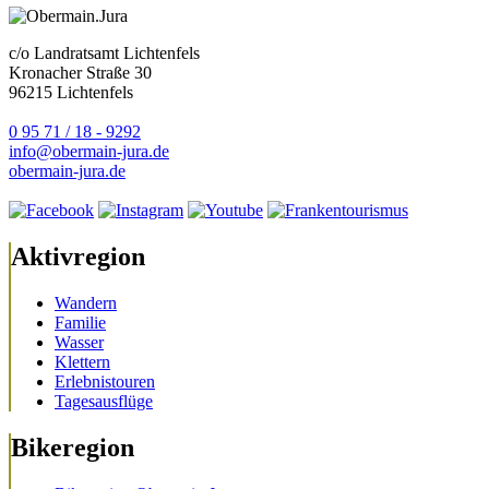
c/o Landratsamt Lichtenfels
Kronacher Straße 30
96215 Lichtenfels
0 95 71 / 18 - 9292
info@obermain-jura.de
obermain-jura.de
Aktivregion
Wandern
Familie
Wasser
Klettern
Erlebnistouren
Tagesausflüge
Bikeregion