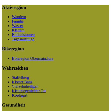
Aktivregion
Wandern
Familie
Wasser
Klettern
Erlebnistouren
Tagesausflüge
Bikeregion
Bikeregion Obermain.Jura
Wahrzeichen
Staffelberg
Kloster Banz
Vierzehnheiligen
Kleinziegenfelder Tal
Kordigast
Gesundheit