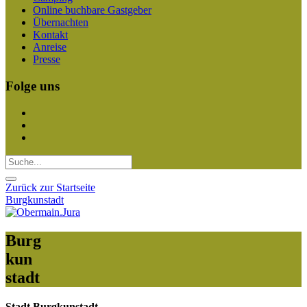
Online buchbare Gastgeber
Übernachten
Kontakt
Anreise
Presse
Folge uns
Zurück zur Startseite
Burgkunstadt
Burg
kun
stadt
Stadt Burgkunstadt