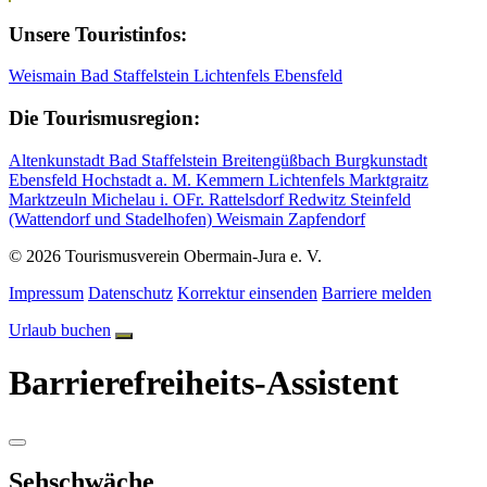
Unsere Touristinfos:
Weismain
Bad Staffelstein
Lichtenfels
Ebensfeld
Die Tourismusregion:
Altenkunstadt
Bad Staffelstein
Breitengüßbach
Burgkunstadt
Ebensfeld
Hochstadt a. M.
Kemmern
Lichtenfels
Marktgraitz
Marktzeuln
Michelau i. OFr.
Rattelsdorf
Redwitz
Steinfeld
(Wattendorf und Stadelhofen)
Weismain
Zapfendorf
© 2026 Tourismusverein Obermain-Jura e. V.
Impressum
Datenschutz
Korrektur einsenden
Barriere melden
Urlaub buchen
Barrierefreiheits-Assistent
Sehschwäche