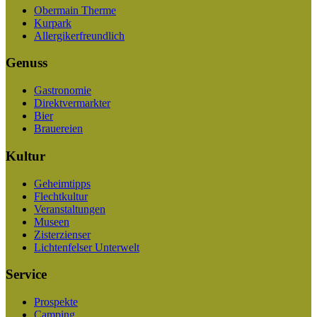
Obermain Therme
Kurpark
Allergikerfreundlich
Genuss
Gastronomie
Direktvermarkter
Bier
Brauereien
Kultur
Geheimtipps
Flechtkultur
Veranstaltungen
Museen
Zisterzienser
Lichtenfelser Unterwelt
Service
Prospekte
Camping