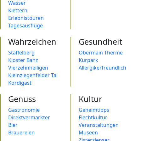
Wasser
Klettern
Erlebnistouren
Tagesausflüge
Wahrzeichen
Gesundheit
Staffelberg
Obermain Therme
Kloster Banz
Kurpark
Vierzehnheiligen
Allergikerfreundlich
Kleinziegenfelder Tal
Kordigast
Genuss
Kultur
Gastronomie
Geheimtipps
Direktvermarkter
Flechtkultur
Bier
Veranstaltungen
Brauereien
Museen
Zisterzienser