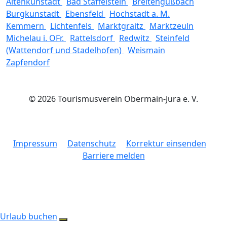
Altenkunstadt
Bad Staffelstein
Breitengüßbach
Burgkunstadt
Ebensfeld
Hochstadt a. M.
Kemmern
Lichtenfels
Marktgraitz
Marktzeuln
Michelau i. OFr.
Rattelsdorf
Redwitz
Steinfeld
(Wattendorf und Stadelhofen)
Weismain
Zapfendorf
© 2026 Tourismusverein Obermain-Jura e. V.
Impressum
Datenschutz
Korrektur einsenden
Barriere melden
Urlaub buchen