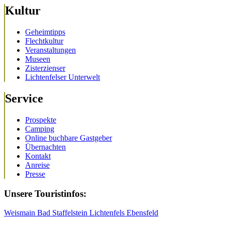
Kultur
Geheimtipps
Flechtkultur
Veranstaltungen
Museen
Zisterzienser
Lichtenfelser Unterwelt
Service
Prospekte
Camping
Online buchbare Gastgeber
Übernachten
Kontakt
Anreise
Presse
Unsere Touristinfos:
Weismain
Bad Staffelstein
Lichtenfels
Ebensfeld