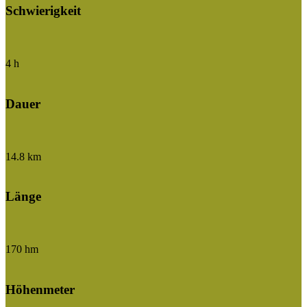
Schwierigkeit
4 h
Dauer
14.8 km
Länge
170 hm
Höhenmeter