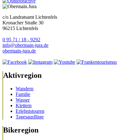
c/o Landratsamt Lichtenfels
Kronacher Straße 30
96215 Lichtenfels
0 95 71 / 18 - 9292
info@obermain-jura.de
obermain-jura.de
Aktivregion
Wandern
Familie
Wasser
Klettern
Erlebnistouren
Tagesausflüge
Bikeregion