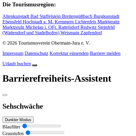
Die Tourismusregion:
Altenkunstadt
Bad Staffelstein
Breitengüßbach
Burgkunstadt
Ebensfeld
Hochstadt a. M.
Kemmern
Lichtenfels
Marktgraitz
Marktzeuln
Michelau i. OFr.
Rattelsdorf
Redwitz
Steinfeld
(Wattendorf und Stadelhofen)
Weismain
Zapfendorf
© 2026 Tourismusverein Obermain-Jura e. V.
Impressum
Datenschutz
Korrektur einsenden
Barriere melden
Urlaub buchen
Barrierefreiheits-Assistent
Sehschwäche
Dunkler Modus
Blaufilter
Graustufen