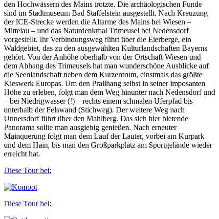
den Hochwässern des Mains trotzte. Die archäologischen Funde
sind im Stadtmuseum Bad Staffelstein ausgestellt. Nach Kreuzung
der ICE-Strecke werden die Altarme des Mains bei Wiesen –
Mittelau – und das Naturdenkmal Trimeusel bei Nedensdorf
vorgestellt. Ihr Verbindungsweg führt über die Eierberge, ein
Waldgebiet, das zu den ausgewählten Kulturlandschaften Bayerns
gehört. Von der Anhöhe oberhalb von der Ortschaft Wiesen und
dem Abhang des Trimeusels hat man wunderschöne Ausblicke auf
die Seenlandschaft neben dem Kurzentrum, einstmals das größte
Kieswerk Europas. Um den Prallhang selbst in seiner imposanten
Höhe zu erleben, folgt man dem Weg hinunter nach Nedensdorf und
– bei Niedrigwasser (!) – rechts einem schmalen Uferpfad bis
unterhalb der Felswand (Stichweg). Der weitere Weg nach
Unnersdorf führt über den Mahlberg. Das sich hier bietende
Panorama sollte man ausgiebig genießen. Nach erneuter
Mainquerung folgt man dem Lauf der Lauter, vorbei am Kurpark
und dem Hain, bis man den Großparkplatz am Sportgelände wieder
erreicht hat.
Diese Tour bei:
Diese Tour bei: