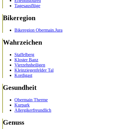
Erlebnistouren
Tagesausflüge
Bikeregion
Bikeregion Obermain.Jura
Wahrzeichen
Staffelberg
Kloster Banz
Vierzehnheiligen
Kleinziegenfelder Tal
Kordigast
Gesundheit
Obermain Therme
Kurpark
Allergikerfreundlich
Genuss