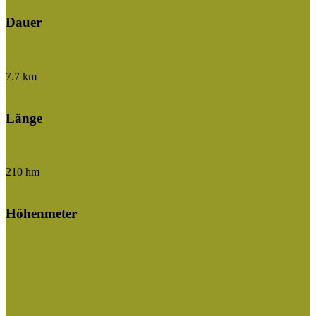
Dauer
7.7 km
Länge
210 hm
Höhenmeter