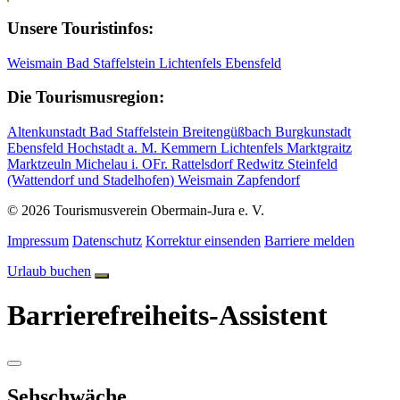
Unsere Touristinfos:
Weismain
Bad Staffelstein
Lichtenfels
Ebensfeld
Die Tourismusregion:
Altenkunstadt
Bad Staffelstein
Breitengüßbach
Burgkunstadt
Ebensfeld
Hochstadt a. M.
Kemmern
Lichtenfels
Marktgraitz
Marktzeuln
Michelau i. OFr.
Rattelsdorf
Redwitz
Steinfeld
(Wattendorf und Stadelhofen)
Weismain
Zapfendorf
© 2026 Tourismusverein Obermain-Jura e. V.
Impressum
Datenschutz
Korrektur einsenden
Barriere melden
Urlaub buchen
Barrierefreiheits-Assistent
Sehschwäche