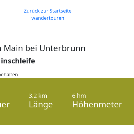
Zurück zur Startseite
wandertouren
 Main bei Unterbrunn
inschleife
Andreas Hub • Alle Rechte vorbehalten
3.2 km
6 hm
uer
Länge
Höhenmeter