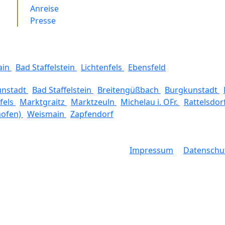
Anreise
Presse
ain
Bad Staffelstein
Lichtenfels
Ebensfeld
unstadt
Bad Staffelstein
Breitengüßbach
Burgkunstadt
fels
Marktgraitz
Marktzeuln
Michelau i. OFr.
Rattelsdor
hofen)
Weismain
Zapfendorf
Impressum
Datenschu