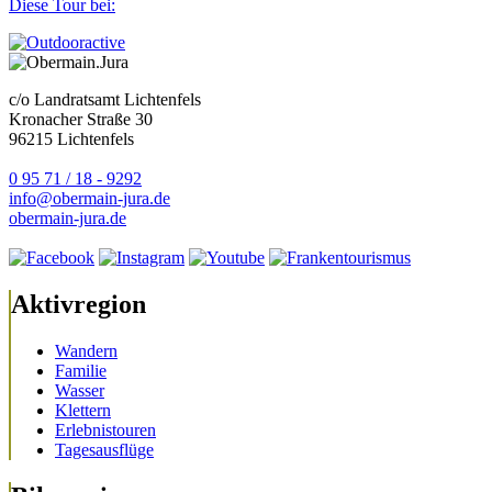
Diese Tour bei:
c/o Landratsamt Lichtenfels
Kronacher Straße 30
96215 Lichtenfels
0 95 71 / 18 - 9292
info@obermain-jura.de
obermain-jura.de
Aktivregion
Wandern
Familie
Wasser
Klettern
Erlebnistouren
Tagesausflüge