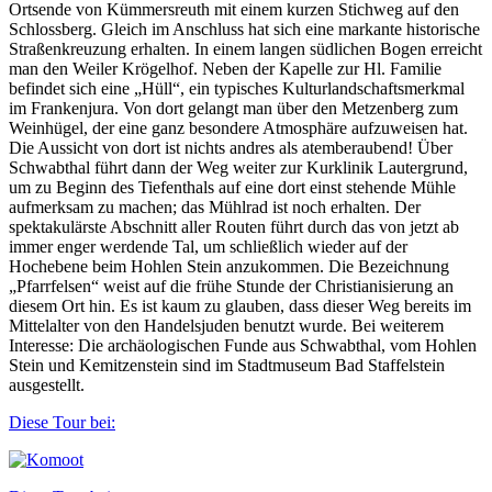
Ortsende von Kümmersreuth mit einem kurzen Stichweg auf den
Schlossberg. Gleich im Anschluss hat sich eine markante historische
Straßenkreuzung erhalten. In einem langen südlichen Bogen erreicht
man den Weiler Krögelhof. Neben der Kapelle zur Hl. Familie
befindet sich eine „Hüll“, ein typisches Kulturlandschaftsmerkmal
im Frankenjura. Von dort gelangt man über den Metzenberg zum
Weinhügel, der eine ganz besondere Atmosphäre aufzuweisen hat.
Die Aussicht von dort ist nichts andres als atemberaubend! Über
Schwabthal führt dann der Weg weiter zur Kurklinik Lautergrund,
um zu Beginn des Tiefenthals auf eine dort einst stehende Mühle
aufmerksam zu machen; das Mühlrad ist noch erhalten. Der
spektakulärste Abschnitt aller Routen führt durch das von jetzt ab
immer enger werdende Tal, um schließlich wieder auf der
Hochebene beim Hohlen Stein anzukommen. Die Bezeichnung
„Pfarrfelsen“ weist auf die frühe Stunde der Christianisierung an
diesem Ort hin. Es ist kaum zu glauben, dass dieser Weg bereits im
Mittelalter von den Handelsjuden benutzt wurde. Bei weiterem
Interesse: Die archäologischen Funde aus Schwabthal, vom Hohlen
Stein und Kemitzenstein sind im Stadtmuseum Bad Staffelstein
ausgestellt.
Diese Tour bei: