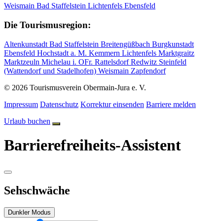
Weismain
Bad Staffelstein
Lichtenfels
Ebensfeld
Die Tourismusregion:
Altenkunstadt
Bad Staffelstein
Breitengüßbach
Burgkunstadt
Ebensfeld
Hochstadt a. M.
Kemmern
Lichtenfels
Marktgraitz
Marktzeuln
Michelau i. OFr.
Rattelsdorf
Redwitz
Steinfeld
(Wattendorf und Stadelhofen)
Weismain
Zapfendorf
© 2026 Tourismusverein Obermain-Jura e. V.
Impressum
Datenschutz
Korrektur einsenden
Barriere melden
Urlaub buchen
Barrierefreiheits-Assistent
Sehschwäche
Dunkler Modus