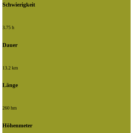
Schwierigkeit
3.75 h
Dauer
13.2 km
Länge
260 hm
Höhenmeter