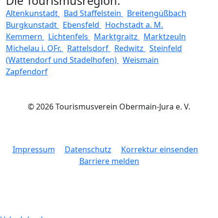
Die Tourismusregion:
Altenkunstadt
Bad Staffelstein
Breitengüßbach
Burgkunstadt
Ebensfeld
Hochstadt a. M.
Kemmern
Lichtenfels
Marktgraitz
Marktzeuln
Michelau i. OFr.
Rattelsdorf
Redwitz
Steinfeld
(Wattendorf und Stadelhofen)
Weismain
Zapfendorf
© 2026 Tourismusverein Obermain-Jura e. V.
Impressum
Datenschutz
Korrektur einsenden
Barriere melden