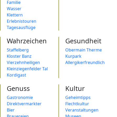
Familie
Wasser
Klettern
Erlebnistouren
Tagesausflüge
Wahrzeichen
Gesundheit
Staffelberg
Obermain Therme
Kloster Banz
Kurpark
Vierzehnheiligen
Allergikerfreundlich
Kleinziegenfelder Tal
Kordigast
Genuss
Kultur
Gastronomie
Geheimtipps
Direktvermarkter
Flechtkultur
Bier
Veranstaltungen
Brauereien
Museen