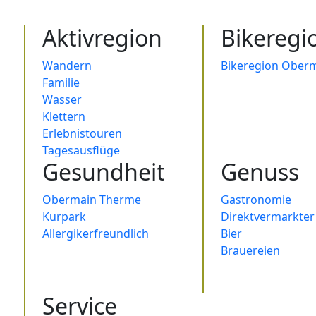
Aktivregion
Bikeregi
Wandern
Bikeregion Oberm
Familie
Wasser
Klettern
Erlebnistouren
Tagesausflüge
Gesundheit
Genuss
Obermain Therme
Gastronomie
Kurpark
Direktvermarkter
Allergikerfreundlich
Bier
Brauereien
Service