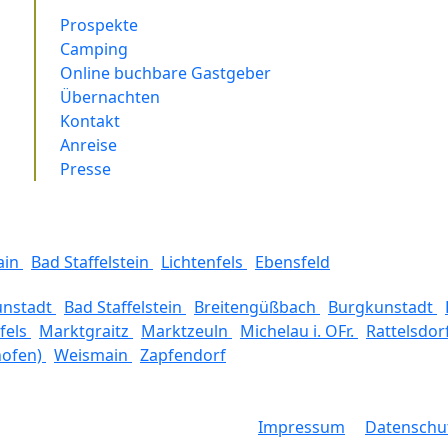
Prospekte
Camping
Online buchbare Gastgeber
Übernachten
Kontakt
Anreise
Presse
ain
Bad Staffelstein
Lichtenfels
Ebensfeld
unstadt
Bad Staffelstein
Breitengüßbach
Burgkunstadt
fels
Marktgraitz
Marktzeuln
Michelau i. OFr.
Rattelsdor
hofen)
Weismain
Zapfendorf
Impressum
Datenschu