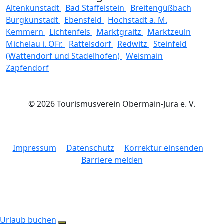
Altenkunstadt
Bad Staffelstein
Breitengüßbach
Burgkunstadt
Ebensfeld
Hochstadt a. M.
Kemmern
Lichtenfels
Marktgraitz
Marktzeuln
Michelau i. OFr.
Rattelsdorf
Redwitz
Steinfeld
(Wattendorf und Stadelhofen)
Weismain
Zapfendorf
© 2026 Tourismusverein Obermain-Jura e. V.
Impressum
Datenschutz
Korrektur einsenden
Barriere melden
Urlaub buchen