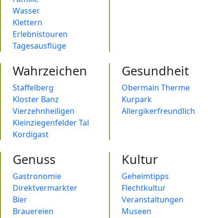
Wasser
Klettern
Erlebnistouren
Tagesausflüge
Wahrzeichen
Gesundheit
Staffelberg
Obermain Therme
Kloster Banz
Kurpark
Vierzehnheiligen
Allergikerfreundlich
Kleinziegenfelder Tal
Kordigast
Genuss
Kultur
Gastronomie
Geheimtipps
Direktvermarkter
Flechtkultur
Bier
Veranstaltungen
Brauereien
Museen