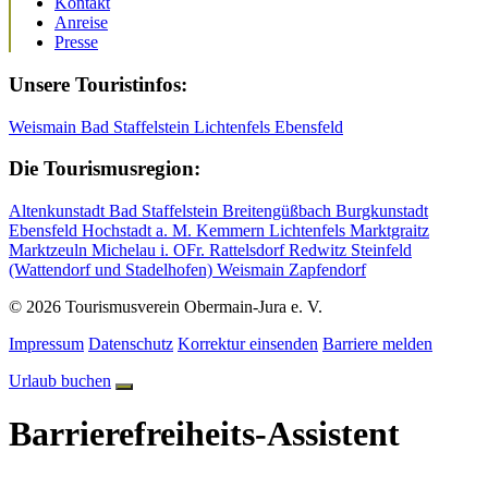
Kontakt
Anreise
Presse
Unsere Touristinfos:
Weismain
Bad Staffelstein
Lichtenfels
Ebensfeld
Die Tourismusregion:
Altenkunstadt
Bad Staffelstein
Breitengüßbach
Burgkunstadt
Ebensfeld
Hochstadt a. M.
Kemmern
Lichtenfels
Marktgraitz
Marktzeuln
Michelau i. OFr.
Rattelsdorf
Redwitz
Steinfeld
(Wattendorf und Stadelhofen)
Weismain
Zapfendorf
© 2026 Tourismusverein Obermain-Jura e. V.
Impressum
Datenschutz
Korrektur einsenden
Barriere melden
Urlaub buchen
Barrierefreiheits-Assistent