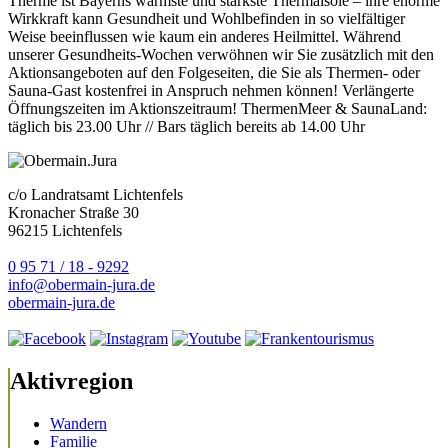
Therme ist Bayerns wärmste und stärkste Thermalsole – ihre enorme
Wirkkraft kann Gesundheit und Wohlbefinden in so vielfältiger
Weise beeinflussen wie kaum ein anderes Heilmittel. Während
unserer Gesundheits-Wochen verwöhnen wir Sie zusätzlich mit den
Aktionsangeboten auf den Folgeseiten, die Sie als Thermen- oder
Sauna-Gast kostenfrei in Anspruch nehmen können! Verlängerte
Öffnungszeiten im Aktionszeitraum! ThermenMeer & SaunaLand:
täglich bis 23.00 Uhr // Bars täglich bereits ab 14.00 Uhr
c/o Landratsamt Lichtenfels
Kronacher Straße 30
96215 Lichtenfels
0 95 71 / 18 - 9292
info@obermain-jura.de
obermain-jura.de
Aktivregion
Wandern
Familie