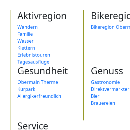
Aktivregion
Bikeregi
Wandern
Bikeregion Oberm
Familie
Wasser
Klettern
Erlebnistouren
Tagesausflüge
Gesundheit
Genuss
Obermain Therme
Gastronomie
Kurpark
Direktvermarkter
Allergikerfreundlich
Bier
Brauereien
Service