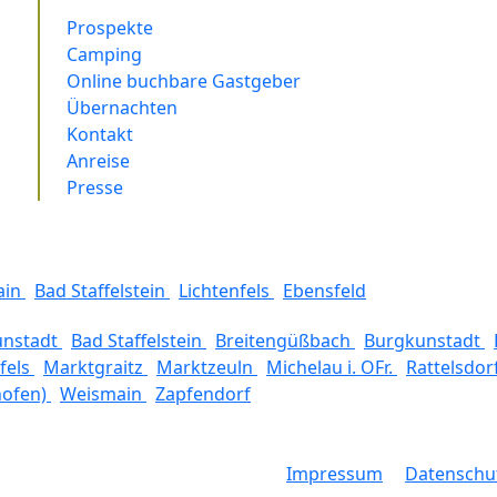
Prospekte
Camping
Online buchbare Gastgeber
Übernachten
Kontakt
Anreise
Presse
ain
Bad Staffelstein
Lichtenfels
Ebensfeld
unstadt
Bad Staffelstein
Breitengüßbach
Burgkunstadt
fels
Marktgraitz
Marktzeuln
Michelau i. OFr.
Rattelsdor
hofen)
Weismain
Zapfendorf
Impressum
Datenschu