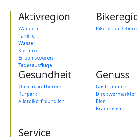
Aktivregion
Bikeregi
Wandern
Bikeregion Oberm
Familie
Wasser
Klettern
Erlebnistouren
Tagesausflüge
Gesundheit
Genuss
Obermain Therme
Gastronomie
Kurpark
Direktvermarkter
Allergikerfreundlich
Bier
Brauereien
Service