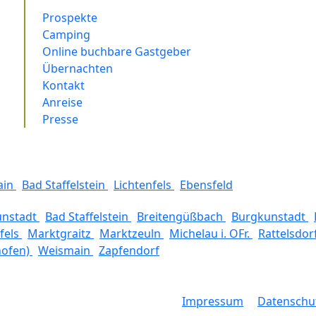
Prospekte
Camping
Online buchbare Gastgeber
Übernachten
Kontakt
Anreise
Presse
ain
Bad Staffelstein
Lichtenfels
Ebensfeld
unstadt
Bad Staffelstein
Breitengüßbach
Burgkunstadt
fels
Marktgraitz
Marktzeuln
Michelau i. OFr.
Rattelsdor
hofen)
Weismain
Zapfendorf
Impressum
Datenschu