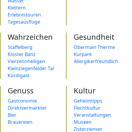
Wasser
Klettern
Erlebnistouren
Tagesausflüge
Wahrzeichen
Gesundheit
Staffelberg
Obermain Therme
Kloster Banz
Kurpark
Vierzehnheiligen
Allergikerfreundlich
Kleinziegenfelder Tal
Kordigast
Genuss
Kultur
Gastronomie
Geheimtipps
Direktvermarkter
Flechtkultur
Bier
Veranstaltungen
Brauereien
Museen
Zisterzienser