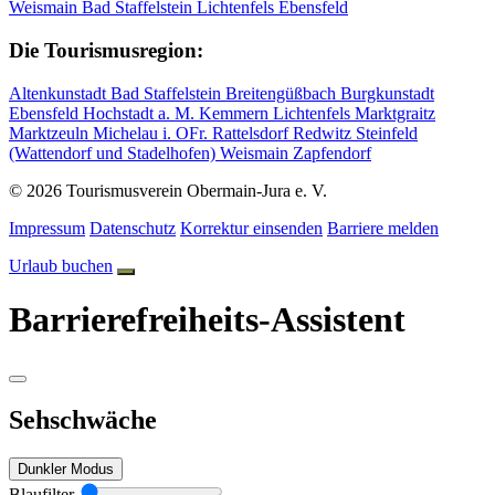
Weismain
Bad Staffelstein
Lichtenfels
Ebensfeld
Die Tourismusregion:
Altenkunstadt
Bad Staffelstein
Breitengüßbach
Burgkunstadt
Ebensfeld
Hochstadt a. M.
Kemmern
Lichtenfels
Marktgraitz
Marktzeuln
Michelau i. OFr.
Rattelsdorf
Redwitz
Steinfeld
(Wattendorf und Stadelhofen)
Weismain
Zapfendorf
© 2026 Tourismusverein Obermain-Jura e. V.
Impressum
Datenschutz
Korrektur einsenden
Barriere melden
Urlaub buchen
Barrierefreiheits-Assistent
Sehschwäche
Dunkler Modus
Blaufilter