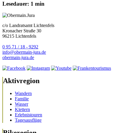
Lesedauer: 1 min
c/o Landratsamt Lichtenfels
Kronacher Straße 30
96215 Lichtenfels
0 95 71 / 18 - 9292
info@obermain-jura.de
obermain-jura.de
Aktivregion
Wandern
Familie
Wasser
Klettern
Erlebnistouren
Tagesausflüge
Bikeregion