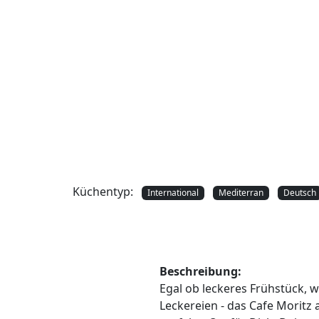
Nächstes
fels • Alle Rechte vorbehalten
Küchentyp:
International
Mediterran
Deutsch
Beschreibung:
Egal ob leckeres Frühstück, 
Leckereien - das Cafe Moritz 