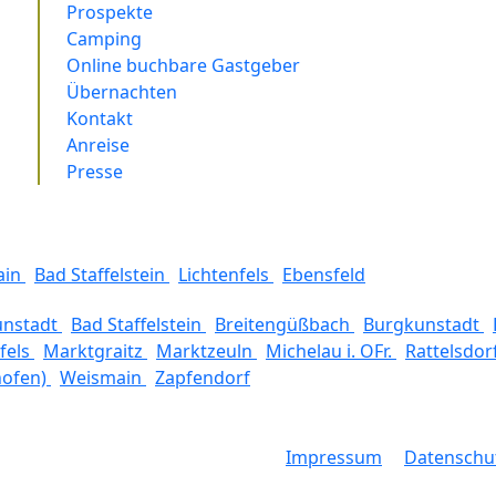
Prospekte
Camping
Online buchbare Gastgeber
Übernachten
Kontakt
Anreise
Presse
ain
Bad Staffelstein
Lichtenfels
Ebensfeld
unstadt
Bad Staffelstein
Breitengüßbach
Burgkunstadt
fels
Marktgraitz
Marktzeuln
Michelau i. OFr.
Rattelsdor
hofen)
Weismain
Zapfendorf
Impressum
Datenschu