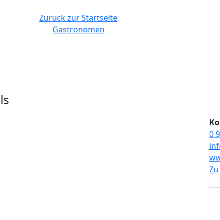
Zurück zur Startseite
Gastronomen
ls
Ko
0 9
in
ww
Zu