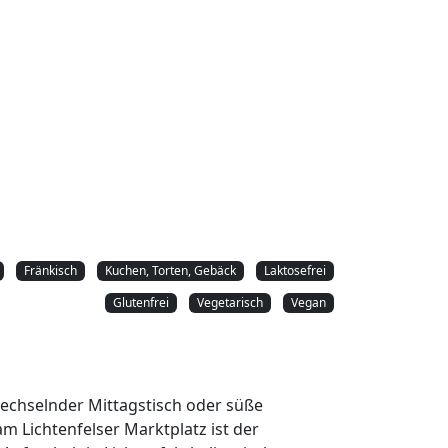
Fränkisch
Kuchen, Torten, Gebäck
Laktosefrei
Glutenfrei
Vegetarisch
Vegan
wechselnder Mittagstisch oder süße
am Lichtenfelser Marktplatz ist der