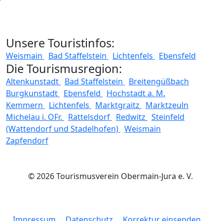
Unsere Touristinfos:
Weismain
Bad Staffelstein
Lichtenfels
Ebensfeld
Die Tourismusregion:
Altenkunstadt
Bad Staffelstein
Breitengüßbach
Burgkunstadt
Ebensfeld
Hochstadt a. M.
Kemmern
Lichtenfels
Marktgraitz
Marktzeuln
Michelau i. OFr.
Rattelsdorf
Redwitz
Steinfeld
(Wattendorf und Stadelhofen)
Weismain
Zapfendorf
© 2026 Tourismusverein Obermain-Jura e. V.
Impressum
Datenschutz
Korrektur einsenden