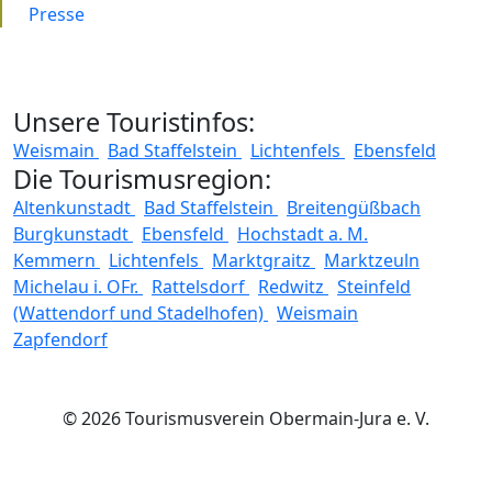
Presse
Unsere Touristinfos:
Weismain
Bad Staffelstein
Lichtenfels
Ebensfeld
Die Tourismusregion:
Altenkunstadt
Bad Staffelstein
Breitengüßbach
Burgkunstadt
Ebensfeld
Hochstadt a. M.
Kemmern
Lichtenfels
Marktgraitz
Marktzeuln
Michelau i. OFr.
Rattelsdorf
Redwitz
Steinfeld
(Wattendorf und Stadelhofen)
Weismain
Zapfendorf
© 2026 Tourismusverein Obermain-Jura e. V.