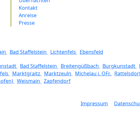
Übernachten
Kontakt
Anreise
Presse
ain
Bad Staffelstein
Lichtenfels
Ebensfeld
unstadt
Bad Staffelstein
Breitengüßbach
Burgkunstadt
fels
Marktgraitz
Marktzeuln
Michelau i. OFr.
Rattelsdor
hofen)
Weismain
Zapfendorf
Impressum
Datenschu