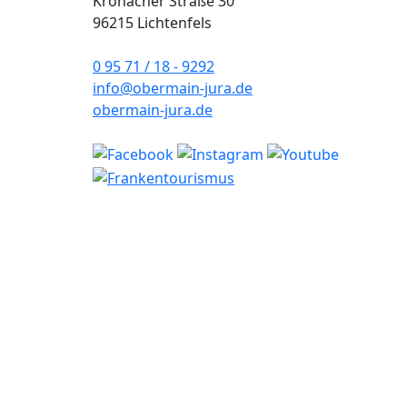
Kronacher Straße 30
96215 Lichtenfels
0 95 71 / 18 - 9292
info@obermain-jura.de
obermain-jura.de