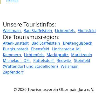
Presse
Unsere Touristinfos:
Weismain
Bad Staffelstein
Lichtenfels
Ebensfeld
Die Tourismusregion:
Altenkunstadt
Bad Staffelstein
Breitengüßbach
Burgkunstadt
Ebensfeld
Hochstadt a. M.
Kemmern
Lichtenfels
Marktgraitz
Marktzeuln
Michelau i. OFr.
Rattelsdorf
Redwitz
Steinfeld
(Wattendorf und Stadelhofen)
Weismain
Zapfendorf
© 2026 Tourismusverein Obermain-Jura e. V.