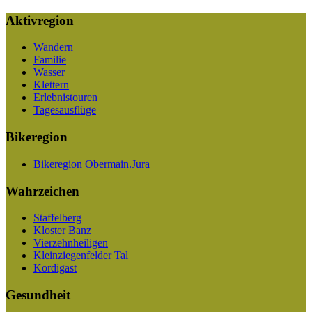
Aktivregion
Wandern
Familie
Wasser
Klettern
Erlebnistouren
Tagesausflüge
Bikeregion
Bikeregion Obermain.Jura
Wahrzeichen
Staffelberg
Kloster Banz
Vierzehnheiligen
Kleinziegenfelder Tal
Kordigast
Gesundheit