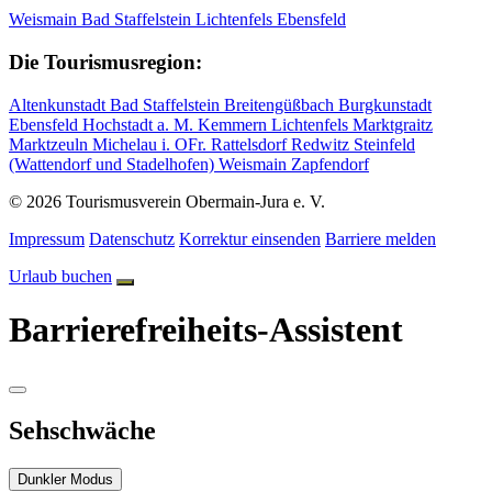
Weismain
Bad Staffelstein
Lichtenfels
Ebensfeld
Die Tourismusregion:
Altenkunstadt
Bad Staffelstein
Breitengüßbach
Burgkunstadt
Ebensfeld
Hochstadt a. M.
Kemmern
Lichtenfels
Marktgraitz
Marktzeuln
Michelau i. OFr.
Rattelsdorf
Redwitz
Steinfeld
(Wattendorf und Stadelhofen)
Weismain
Zapfendorf
© 2026 Tourismusverein Obermain-Jura e. V.
Impressum
Datenschutz
Korrektur einsenden
Barriere melden
Urlaub buchen
Barrierefreiheits-Assistent
Sehschwäche
Dunkler Modus