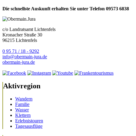
Die schnellste Auskunft erhalten Sie unter Telefon 09573 6838
c/o Landratsamt Lichtenfels
Kronacher Straße 30
96215 Lichtenfels
0 95 71 / 18 - 9292
info@obermain-jura.de
obermain-jura.de
Aktivregion
Wandern
Familie
Wasser
Klettern
Erlebnistouren
Tagesausflüge