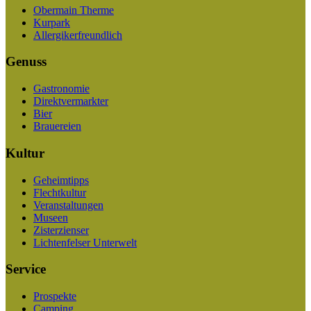
Obermain Therme
Kurpark
Allergikerfreundlich
Genuss
Gastronomie
Direktvermarkter
Bier
Brauereien
Kultur
Geheimtipps
Flechtkultur
Veranstaltungen
Museen
Zisterzienser
Lichtenfelser Unterwelt
Service
Prospekte
Camping