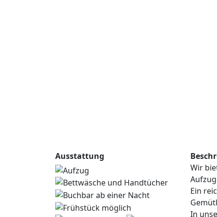
Alle r
Ausstattung
Beschr
Wir bi
Aufzug
Ein rei
Gemütl
In uns