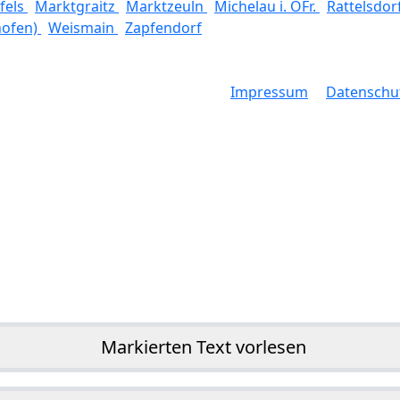
fels
Marktgraitz
Marktzeuln
Michelau i. OFr.
Rattelsdor
hofen)
Weismain
Zapfendorf
Impressum
Datenschu
Markierten Text vorlesen