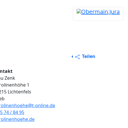
Teilen
ntakt
au Zenk
rolinenhöhe 1
215 Lichtenfels
ieb
rolinenhoehe@t-online.de
5 74 / 84 95
rolinenhoehe.de