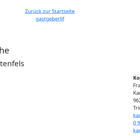
Zurück zur Startseite
gastgeberlif
öhe
tenfels
Ko
Fr
Ka
96
Tr
ka
0 9
ka