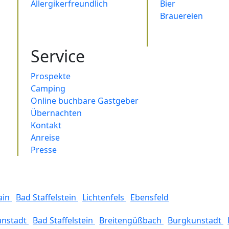
Allergikerfreundlich
Bier
Brauereien
Service
Prospekte
Camping
Online buchbare Gastgeber
Übernachten
Kontakt
Anreise
Presse
ain
Bad Staffelstein
Lichtenfels
Ebensfeld
unstadt
Bad Staffelstein
Breitengüßbach
Burgkunstadt