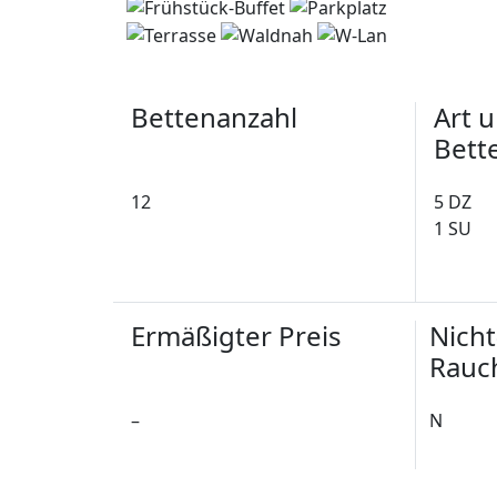
Bettenanzahl
Art 
Bett
12
5 DZ
1 SU
Ermäßigter Preis
Nicht
Rauc
–
N