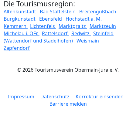
Die Tourismusregion:
Altenkunstadt
Bad Staffelstein
Breitengüßbach
Burgkunstadt
Ebensfeld
Hochstadt a. M.
Kemmern
Lichtenfels
Marktgraitz
Marktzeuln
Michelau i. OFr.
Rattelsdorf
Redwitz
Steinfeld
(Wattendorf und Stadelhofen)
Weismain
Zapfendorf
© 2026 Tourismusverein Obermain-Jura e. V.
Impressum
Datenschutz
Korrektur einsenden
Barriere melden