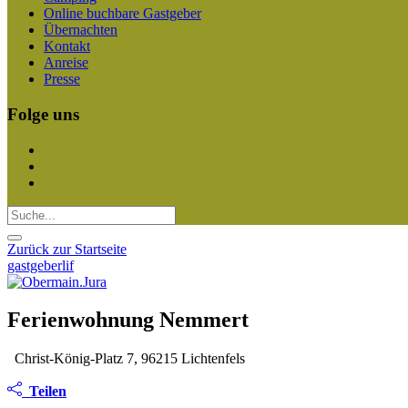
Online buchbare Gastgeber
Übernachten
Kontakt
Anreise
Presse
Folge uns
Zurück zur Startseite
gastgeberlif
Ferienwohnung Nemmert
Christ-König-Platz 7, 96215 Lichtenfels
Teilen