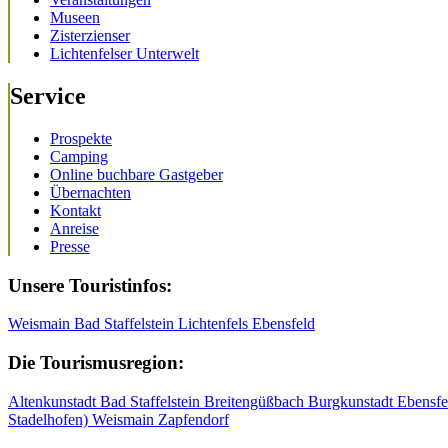
Museen
Zisterzienser
Lichtenfelser Unterwelt
Service
Prospekte
Camping
Online buchbare Gastgeber
Übernachten
Kontakt
Anreise
Presse
Unsere Touristinfos:
Weismain
Bad Staffelstein
Lichtenfels
Ebensfeld
Die Tourismusregion:
Altenkunstadt
Bad Staffelstein
Breitengüßbach
Burgkunstadt
Ebensf
Stadelhofen)
Weismain
Zapfendorf