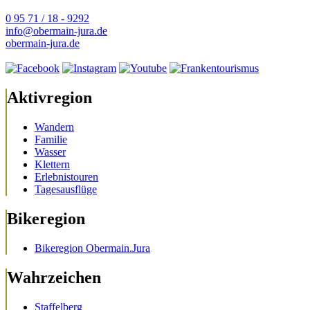
0 95 71 / 18 - 9292
info@obermain-jura.de
obermain-jura.de
Aktivregion
Wandern
Familie
Wasser
Klettern
Erlebnistouren
Tagesausflüge
Bikeregion
Bikeregion Obermain.Jura
Wahrzeichen
Staffelberg