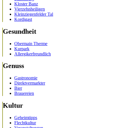
Kloster Banz
Vierzehnheiligen
Kleinziegenfelder Tal
Kordigast
Gesundheit
Obermain Therme
Kurpark
Allergikerfreundlich
Genuss
Gastronomie
Direktvermarkter
Bier
Brauereien
Kultur
Geheimtipps
Flechtkultur
Veranstaltungen