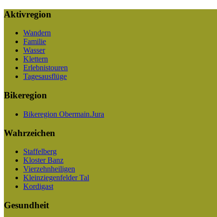
Aktivregion
Wandern
Familie
Wasser
Klettern
Erlebnistouren
Tagesausflüge
Bikeregion
Bikeregion Obermain.Jura
Wahrzeichen
Staffelberg
Kloster Banz
Vierzehnheiligen
Kleinziegenfelder Tal
Kordigast
Gesundheit