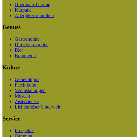
Obermain Therme
Kurpark
Allergikerfreundlich
Genuss
Gastronomie
Direktvermarkter
Bier
Brauereien
Kultur
Geheimtipps
Flechtkultur
Veranstaltungen
Museen
Zisterzienser
Lichtenfelser Unterwelt
Service
Prospekte
Camping