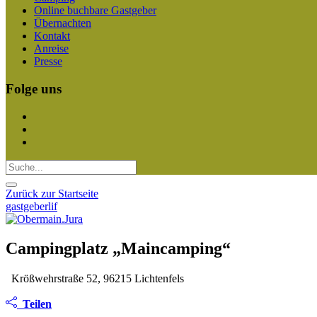
Online buchbare Gastgeber
Übernachten
Kontakt
Anreise
Presse
Folge uns
Zurück zur Startseite
gastgeberlif
Campingplatz „Maincamping“
Krößwehrstraße 52, 96215 Lichtenfels
Teilen