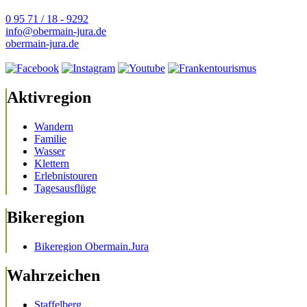
0 95 71 / 18 - 9292
info@obermain-jura.de
obermain-jura.de
Aktivregion
Wandern
Familie
Wasser
Klettern
Erlebnistouren
Tagesausflüge
Bikeregion
Bikeregion Obermain.Jura
Wahrzeichen
Staffelberg