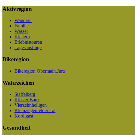
Aktivregion
Wandern
Familie
Wasser
Klettern
Erlebnistouren
Tagesausflüge
Bikeregion
Bikeregion Obermain.Jura
Wahrzeichen
Staffelberg
Kloster Banz
Vierzehnheiligen
Kleinziegenfelder Tal
Kordigast
Gesundheit