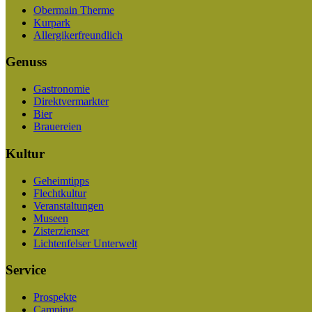
Obermain Therme
Kurpark
Allergikerfreundlich
Genuss
Gastronomie
Direktvermarkter
Bier
Brauereien
Kultur
Geheimtipps
Flechtkultur
Veranstaltungen
Museen
Zisterzienser
Lichtenfelser Unterwelt
Service
Prospekte
Camping