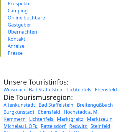
Prospekte
Camping
Online buchbare
Gastgeber
Übernachten
Kontakt
Anreise
Presse
Unsere Touristinfos:
Weismain
Bad Staffelstein
Lichtenfels
Ebensfeld
Die Tourismusregion:
Altenkunstadt
Bad Staffelstein
Breitengüßbach
Burgkunstadt
Ebensfeld
Hochstadt a. M.
Kemmern
Lichtenfels
Marktgraitz
Marktzeuln
Michelau i. OFr.
Rattelsdorf
Redwitz
Steinfeld