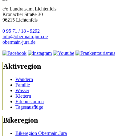
c/o Landratsamt Lichtenfels
Kronacher Straße 30
96215 Lichtenfels
0 95 71 / 18 - 9292
info@obermain-jura.de
obermain-jura.de
Aktivregion
Wandern
Familie
Wasser
Klettern
Erlebnistouren
Tagesausflüge
Bikeregion
Bikeregion Obermain.Jura