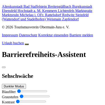
Altenkunstadt
Bad Staffelstein
Breitengüßbach
Burgkunstadt
Ebensfeld
Hochstadt a. M.
Kemmern
Lichtenfels
Marktgraitz
Marktzeuln
Michelau i. OFr.
Rattelsdorf
Redwitz
Steinfeld
(Wattendorf und Stadelhofen)
Weismain
Zapfendorf
© 2026 Tourismusverein Obermain-Jura e. V.
Impressum
Datenschutz
Korrektur einsenden
Barriere melden
Urlaub buchen
Barrierefreiheits-Assistent
Sehschwäche
Dunkler Modus
Blaufilter
Graustufen
Kontrast