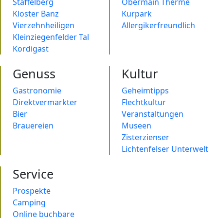
Staffelberg
Obermain Therme
Kloster Banz
Kurpark
Vierzehnheiligen
Allergikerfreundlich
Kleinziegenfelder Tal
Kordigast
Genuss
Kultur
Gastronomie
Geheimtipps
Direktvermarkter
Flechtkultur
Bier
Veranstaltungen
Brauereien
Museen
Zisterzienser
Lichtenfelser Unterwelt
Service
Prospekte
Camping
Online buchbare