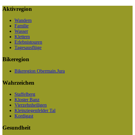
Aktivregion
Wandern
Familie
Wasser
Klettern
Erlebnistouren
Tagesausflüge
Bikeregion
Bikeregion Obermain.Jura
Wahrzeichen
Staffelberg
Kloster Banz
Vierzehnheiligen
Kleinziegenfelder Tal
Kordigast
Gesundheit